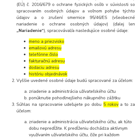
(EÚ) č. 2016/679 o ochrane fyzických osôb v súvislosti so
spracovaním osobných údajov a voľnom pohybe týchto
údajov a o zrušení smernice 95/46/ES (všeobecné
nariadenie o ochrane osobných údajov) (ďalej len
„Nariadenie“
), spracovával/a nasledujúce osobné údaje:
meno a priezvisko
emailovú adresu
telefónne číslo
fakturačnú adresu
dodaciu adresu
históriu objednávok
Vyššie uvedené osobné údaje budú spracované za účelom:
zriadenie a administrácia užívateľského účtu
ponúknutie pohodlnejšieho nákupného zážitku
Súhlas na spracovanie udeľujete po dobu
5 rokov
a to za
účelom:
zriadenie a administrácia užívateľského účtu, ak túto
dobu nepredĺžite. K predĺženiu dochádza aktívnym
využívaním užívateľského účtu, čiže pri každom