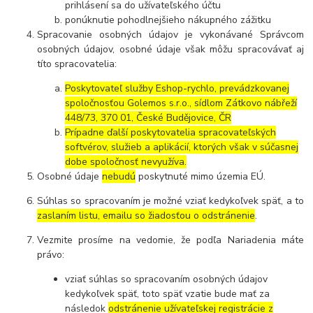
prihlásení sa do užívateľského účtu
ponúknutie pohodlnejšieho nákupného zážitku
Spracovanie osobných údajov je vykonávané Správcom
osobných údajov, osobné údaje však môžu spracovávať aj
títo spracovatelia:
Poskytovateľ služby Eshop-rychlo, prevádzkovanej
spoločnosťou Golemos s.r.o., sídlom Zátkovo nábřeží
448/73, 370 01, České Budějovice, ČR
Prípadne ďalší poskytovatelia spracovateľských
softvérov, služieb a aplikácií, ktorých však v súčasnej
dobe spoločnosť nevyužíva.
Osobné údaje
nebudú
poskytnuté mimo územia EÚ.
Súhlas so spracovaním je možné vziať kedykoľvek späť, a to
zaslaním listu, emailu so žiadosťou o odstránenie
.
Vezmite prosíme na vedomie, že podľa Nariadenia máte
právo:
vziať súhlas so spracovaním osobných údajov
kedykoľvek späť, toto späť vzatie bude mať za
následok
odstránenie užívateľskej registrácie z