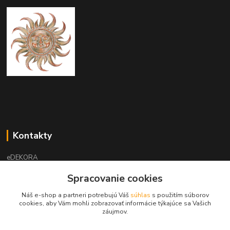
Kontakty
eDEKORA
Spracovanie cookies
Pavol Ličko
0908 916 547
Náš e-shop a partneri potrebujú Váš
súhlas
s použitím súborov
(Po-Pia, 10-17 hod.)
cookies, aby Vám mohli zobrazovať informácie týkajúce sa Vašich
záujmov.
info@edekora.sk