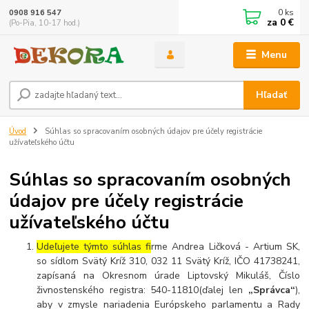
0
ks
0908 916 547
za
0 €
(Po-Pia, 10-17 hod.)
Menu
Hľadať
Úvod
Súhlas so spracovaním osobných údajov pre účely registrácie
užívateľského účtu
Súhlas so spracovaním osobných
údajov pre účely registrácie
užívateľského účtu
Udeľujete týmto súhlas f
irme Andrea Ličková - Artium SK,
so sídlom Svätý Kríž 310, 032 11 Svätý Kríž, IČO 41738241,
zapísaná na Okresnom úrade Liptovský Mikuláš, Číslo
živnostenského registra: 540-11810(ďalej len
„Správca“
),
aby v zmysle nariadenia Európskeho parlamentu a Rady