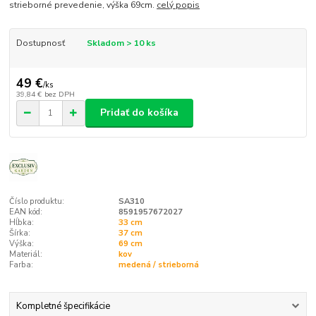
strieborné prevedenie, výška 69cm.
celý popis
Dostupnosť
Skladom > 10 ks
49 €
/
ks
39,84 €
bez DPH
Pridať do košíka
Číslo produktu:
SA310
EAN kód:
8591957672027
Hĺbka:
33 cm
Šírka:
37 cm
Výška:
69 cm
Materiál:
kov
Farba:
medená / strieborná
Kompletné špecifikácie