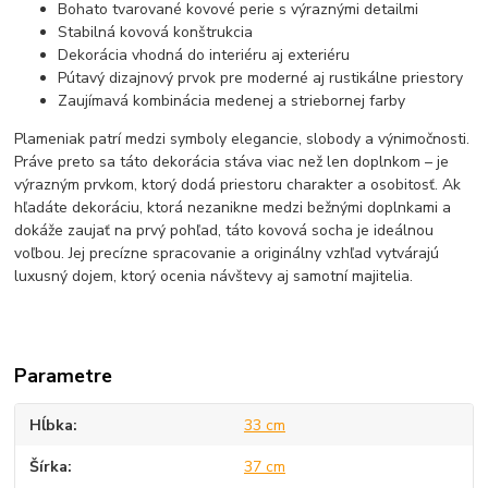
Bohato tvarované kovové perie s výraznými detailmi
Stabilná kovová konštrukcia
Dekorácia vhodná do interiéru aj exteriéru
Pútavý dizajnový prvok pre moderné aj rustikálne priestory
Zaujímavá kombinácia medenej a striebornej farby
Plameniak patrí medzi symboly elegancie, slobody a výnimočnosti.
Práve preto sa táto dekorácia stáva viac než len doplnkom – je
výrazným prvkom, ktorý dodá priestoru charakter a osobitosť. Ak
hľadáte dekoráciu, ktorá nezanikne medzi bežnými doplnkami a
dokáže zaujať na prvý pohľad, táto kovová socha je ideálnou
voľbou. Jej precízne spracovanie a originálny vzhľad vytvárajú
luxusný dojem, ktorý ocenia návštevy aj samotní majitelia.
Parametre
Hĺbka
33 cm
Šírka
37 cm