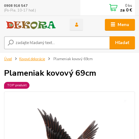
0
ks
0908 916 547
za
0 €
(Po-Pia, 10-17 hod.)
Menu
Hľadať
Úvod
Kovové dekorácie
Plameniak kovový 69cm
Plameniak kovový 69cm
TOP produkt