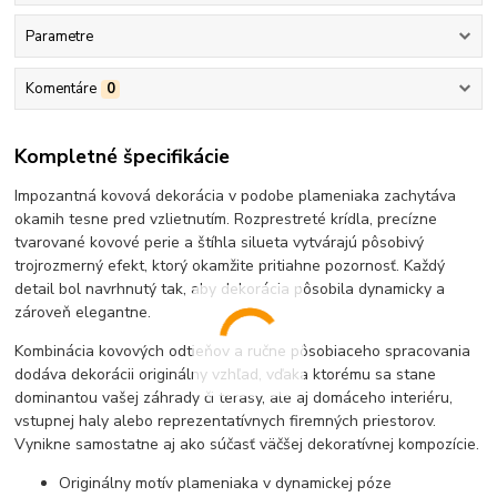
Parametre
Komentáre
0
Kompletné špecifikácie
Impozantná kovová dekorácia v podobe plameniaka zachytáva
okamih tesne pred vzlietnutím. Rozprestreté krídla, precízne
tvarované kovové perie a štíhla silueta vytvárajú pôsobivý
trojrozmerný efekt, ktorý okamžite pritiahne pozornosť. Každý
detail bol navrhnutý tak, aby dekorácia pôsobila dynamicky a
zároveň elegantne.
Kombinácia kovových odtieňov a ručne pôsobiaceho spracovania
dodáva dekorácii originálny vzhľad, vďaka ktorému sa stane
dominantou vašej záhrady či terasy, ale aj domáceho interiéru,
vstupnej haly alebo reprezentatívnych firemných priestorov.
Vynikne samostatne aj ako súčasť väčšej dekoratívnej kompozície.
Originálny motív plameniaka v dynamickej póze