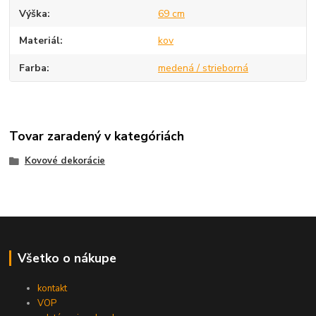
Výška
69 cm
Materiál
kov
Farba
medená / strieborná
Tovar zaradený v kategóriách
Kovové dekorácie
Všetko o nákupe
kontakt
VOP