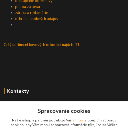
odstúpenie od zmluvy
platba za tovar
záruka a reklamácie
ochrana osobných údajov
Celý sortiment kovových dekorácií nájdete TU
Kontakty
eDEKORA
Spracovanie cookies
Pavol Ličko
Náš e-shop a partneri potrebujú Váš
súhlas
s použitím súborov
0908 916 547
cookies, aby Vám mohli zobrazovať informácie týkajúce sa Vašich